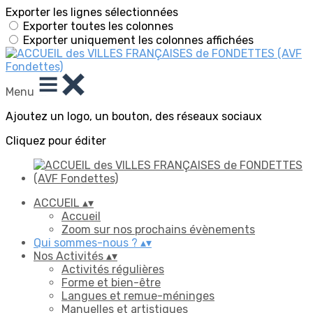
Exporter les lignes sélectionnées
Exporter toutes les colonnes
Exporter uniquement les colonnes affichées
Menu
Ajoutez un logo, un bouton, des réseaux sociaux
Cliquez pour éditer
ACCUEIL
▴
▾
Accueil
Zoom sur nos prochains évènements
Qui sommes-nous ?
▴
▾
Nos Activités
▴
▾
Activités régulières
Forme et bien-être
Langues et remue-méninges
Manuelles et artistiques