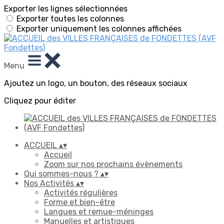
Exporter les lignes sélectionnées
Exporter toutes les colonnes
Exporter uniquement les colonnes affichées
Menu
Ajoutez un logo, un bouton, des réseaux sociaux
Cliquez pour éditer
ACCUEIL
▴
▾
Accueil
Zoom sur nos prochains évènements
Qui sommes-nous ?
▴
▾
Nos Activités
▴
▾
Activités régulières
Forme et bien-être
Langues et remue-méninges
Manuelles et artistiques